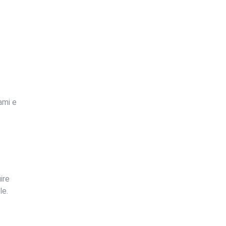
ami e
ire
le.