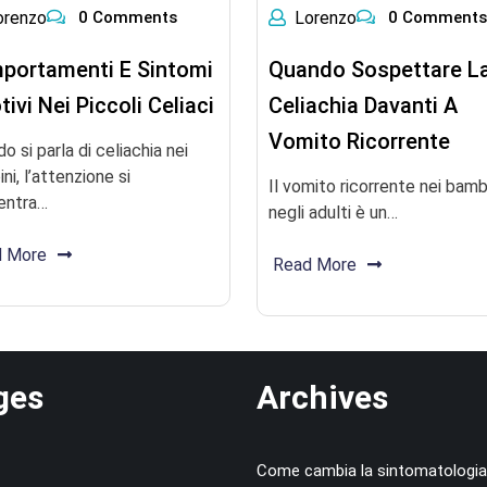
orenzo
0 Comments
Lorenzo
0 Comments
portamenti E Sintomi
Quando Sospettare L
ivi Nei Piccoli Celiaci
Celiachia Davanti A
Vomito Ricorrente
o si parla di celiachia nei
ni, l’attenzione si
Il vomito ricorrente nei bamb
entra…
negli adulti è un…
d More
Read More
ges
Archives
Come cambia la sintomatologi