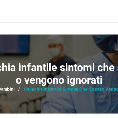
chia infantile sintomi che
o vengono ignorati
Bambini
Celiachia Infantile Sintomi Che Spesso Vengo
/