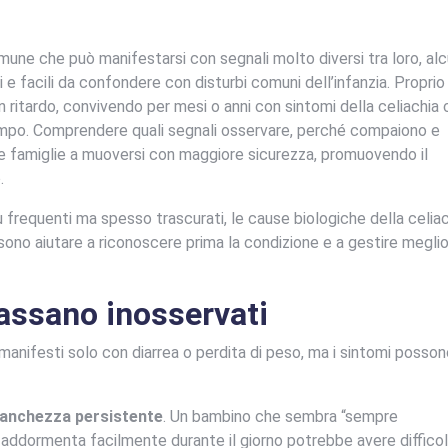
mune che può manifestarsi con segnali molto diversi tra loro, alc
 e facili da confondere con disturbi comuni dell’infanzia. Proprio
n ritardo, convivendo per mesi o anni con sintomi della celiachia
empo. Comprendere quali segnali osservare, perché compaiono e
 le famiglie a muoversi con maggiore sicurezza, promuovendo il
.
 frequenti ma spesso trascurati, le cause biologiche della celiac
possono aiutare a riconoscere prima la condizione e a gestire megli
assano inosservati
i manifesti solo con diarrea o perdita di peso, ma i sintomi posso
anchezza persistente
. Un bambino che sembra “sempre
i addormenta facilmente durante il giorno potrebbe avere diffico