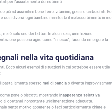
ntali per l’assorbimento dei nutrienti.
esce più ad assimilare bene ferro, vitamine, grassi e carboidrati. E
re così diversi: ogni bambino manifesta il malassorbimento in m
 ma è solo uno dei fattori. In alcuni casi, un’infezione
mentazione possono agire come “innesco”, facendo emergere la
nali nella vita quotidiana
nti. Ecco alcuni esempi di situazioni in cui potrebbe essere utile
:
 di pasta lamenta spesso
mal di pancia
o diventa improvvisamen
va, come pane o biscotti, mostrando
inappetenza selettiva
.
o ai coetanei, nonostante un’alimentazione adeguata.
nale senza motivo apparente o feci particolarmente chiare e