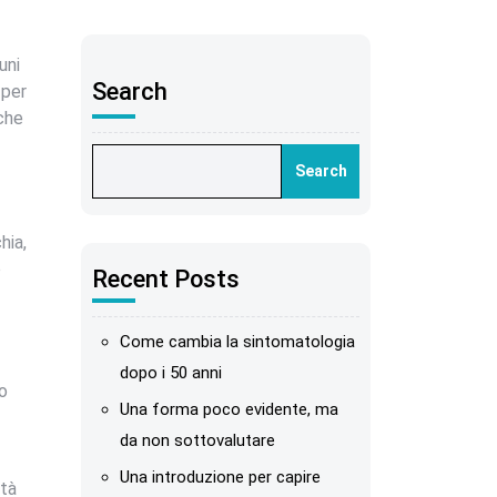
uni
Search
 per
 che
Search
hia,
o
Recent Posts
Come cambia la sintomatologia
dopo i 50 anni
no
Una forma poco evidente, ma
da non sottovalutare
Una introduzione per capire
ltà