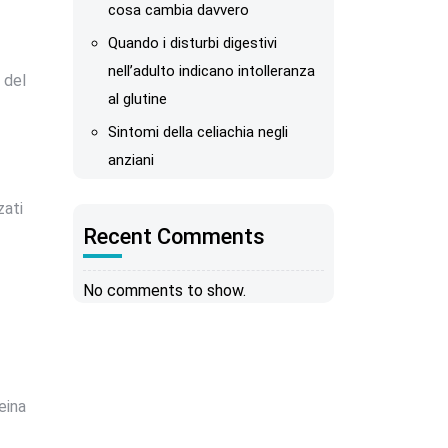
cosa cambia davvero
Quando i disturbi digestivi
nell’adulto indicano intolleranza
 del
al glutine
Sintomi della celiachia negli
anziani
zati
Recent Comments
No comments to show.
eina