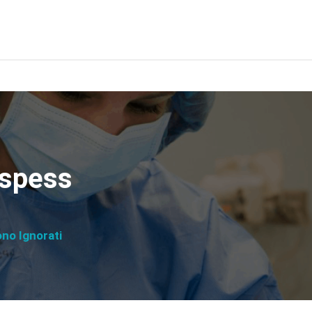
 spess
no Ignorati