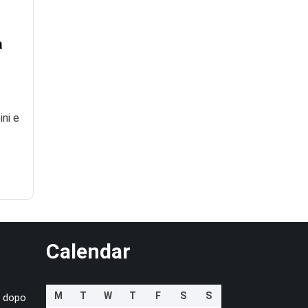
a
ini e
Calendar
M
T
W
T
F
S
S
a dopo