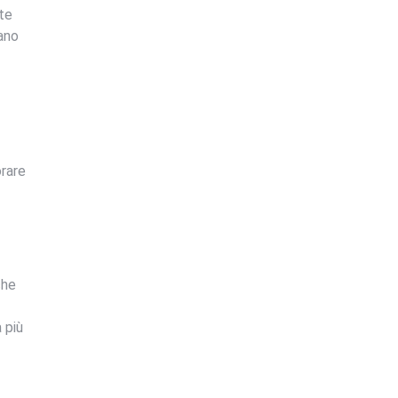
ute
uano
orare
che
 più