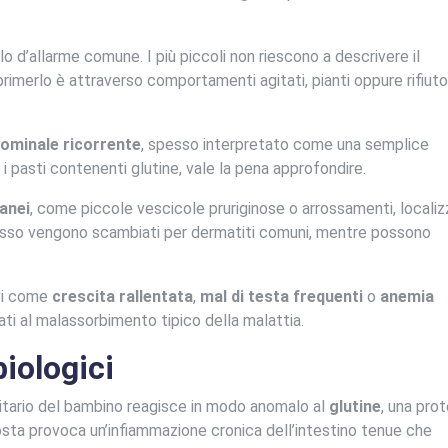
 d’allarme comune. I più piccoli non riescono a descrivere il
imerlo è attraverso comportamenti agitati, pianti oppure rifiuto
ominale ricorrente
, spesso interpretato come una semplice
 pasti contenenti glutine, vale la pena approfondire.
anei
, come piccole vescicole pruriginose o arrossamenti, localiz
pesso vengono scambiati per dermatiti comuni, mentre possono
ivi come
crescita rallentata
,
mal di testa frequenti
o
anemia
gati al malassorbimento tipico della malattia.
iologici
nitario del bambino reagisce in modo anomalo al
glutine
, una prot
osta provoca un’infiammazione cronica dell’intestino tenue che