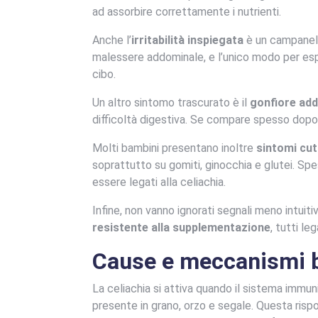
ad assorbire correttamente i nutrienti.
Anche l’
irritabilità inspiegata
è un campanello
malessere addominale, e l’unico modo per espr
cibo.
Un altro sintomo trascurato è il
gonfiore add
difficoltà digestiva. Se compare spesso dopo i
Molti bambini presentano inoltre
sintomi cut
soprattutto su gomiti, ginocchia e glutei. S
essere legati alla celiachia.
Infine, non vanno ignorati segnali meno intuit
resistente alla supplementazione
, tutti le
Cause e meccanismi b
La celiachia si attiva quando il sistema immu
presente in grano, orzo e segale. Questa risp