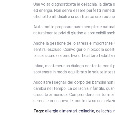
Una volta diagnosticata la celiachia, la dieta
ed energia. Non serve essere perfetti immedia
etichette affidabili e si costruisce una routin
Aiuta molto preparare pasti semplici e naturali
naturalmente privi di glutine e sostenibili anche
Anche la gestione dello stress è importante.
sentirsi escluso. Coinvolgerlo in piccole sce
la sua sicurezza emotiva e facilitare l’adatta
Infine, mantenere un dialogo costante con il p
sostenere in modo equilibrato la salute intest
Ascoltare i segnali del corpo dei bambini non 
cambia nel tempo. La celiachia infantile, qu
crescita armoniosa. Comprendere i sintomi, anc
serena e consapevole, costruita su una relazio
Tags:
allergie alimentari
,
celiachia
,
celiachia i