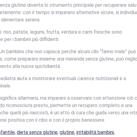
 senza glutine diventa lo strumento principale per recuperare sal
tamente: con il tempo si imparano alternative sicure, si individ
e alimentare serena.
: riso, patate, legumi, frutta, verdura e carni fresche sono
 per i bambini più diffidenti.
 Un bambino che non capisce perché alcuni cibi “fanno male” può
lte, come preparare insieme una merenda senza glutine, può migli
mento alla nuova quotidianità.
ediatra aiuta a monitorare eventuali carenze nutrizionali e a
inale.
significa allarmarsi, ma imparare a osservare con attenzione ciò 
ando riconosciuta presto, permette un recupero completo e una
he quelli più nascosti, è un atto di cura che guida verso una vita
ne positiva con il cibo e con il proprio benessere.
nfantile
,
dieta senza glutine
,
glutine
,
irritabilità bambini
,