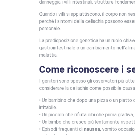
danneggia i villi intestinali, strutture fondame
Quando i villi si appiattiscono, il corpo non ri
perché i sintomi della celiachia possono esse
personale.
La predisposizione genetica ha un ruolo chiave,
gastrointestinale o un cambiamento nell’ali
malattia.
Come riconoscere i seg
I genitori sono spesso gli osservatori più atte
considerare la celiachia come possibile causa
• Un bambino che dopo una pizza o un piatto
irritabile.
• Un piccolo che rifiuta cibi che prima gradi
• Un bimbo che cresce più lentamente rispett
• Episodi frequenti di
nausea
, vomito occasio