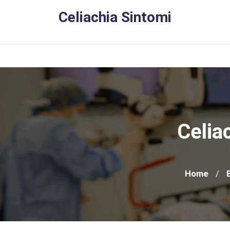
Skip
Celiachia Sintomi
to
content
Celia
Home
/