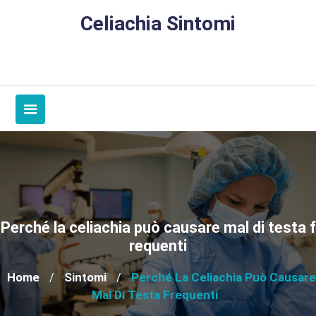
Skip
Celiachia Sintomi
to
content
Perché la celiachia può causare mal di testa f
requenti
Home
Sintomi
Perché La Celiachia Può Causare
/
/
Mal Di Testa Frequenti