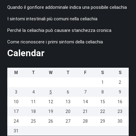
Quando il gonfiore addominale indica una possibile celiachia
I sintomi intestinali più comuni nella celiachia
Perché la celiachia può causare stanchezza cronica
Come riconoscere i primi sintomi della celiachia
Calendar
M
T
W
T
F
S
S
1
2
3
4
5
6
7
8
9
10
11
12
13
14
15
16
17
18
19
20
21
22
23
24
25
26
27
28
29
30
31