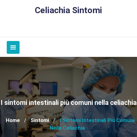
Skip
Celiachia Sintomi
to
content
I sintomi intestinali più comuni nella celiachia
Home
Sintomi
I Sintomi Intestinali Più Comuni
/
/
Nella Celiachia