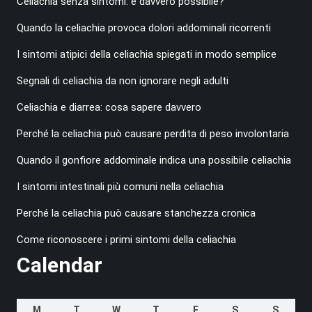
Celiachia senza sintomi: è davvero possibile?
Quando la celiachia provoca dolori addominali ricorrenti
I sintomi atipici della celiachia spiegati in modo semplice
Segnali di celiachia da non ignorare negli adulti
Celiachia e diarrea: cosa sapere davvero
Perché la celiachia può causare perdita di peso involontaria
Quando il gonfiore addominale indica una possibile celiachia
I sintomi intestinali più comuni nella celiachia
Perché la celiachia può causare stanchezza cronica
Come riconoscere i primi sintomi della celiachia
Calendar
M
T
W
T
F
S
S