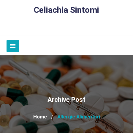
Skip
Celiachia Sintomi
to
content
Archive Post
Home
Allergie Alimentari
/