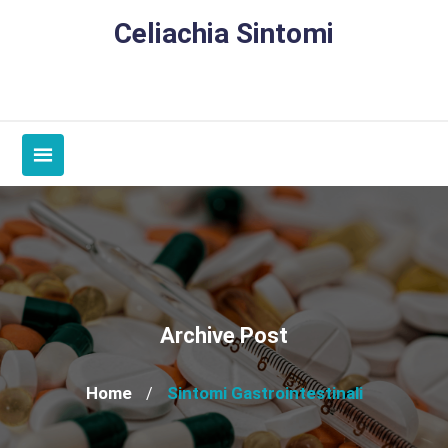
Skip
Celiachia Sintomi
to
content
Archive Post
Home
Sintomi Gastrointestinali
/