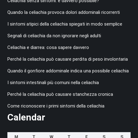
Celiachia senza sintomi: è davvero possibile?
Quando la celiachia provoca dolori addominali ricorrenti
I sintomi atipici della celiachia spiegati in modo semplice
Segnali di celiachia da non ignorare negli adulti
Celiachia e diarrea: cosa sapere davvero
Perché la celiachia può causare perdita di peso involontaria
Quando il gonfiore addominale indica una possibile celiachia
I sintomi intestinali più comuni nella celiachia
Perché la celiachia può causare stanchezza cronica
Come riconoscere i primi sintomi della celiachia
Calendar
M
T
W
T
F
S
S