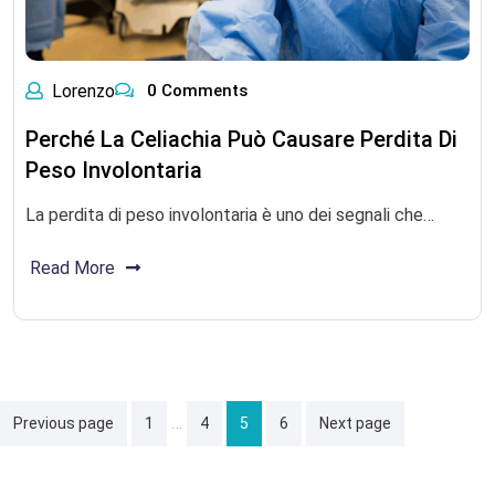
Lorenzo
0 Comments
Perché La Celiachia Può Causare Perdita Di
Peso Involontaria
La perdita di peso involontaria è uno dei segnali che…
Read More
Posts
…
Previous page
1
4
5
6
Next page
pagination