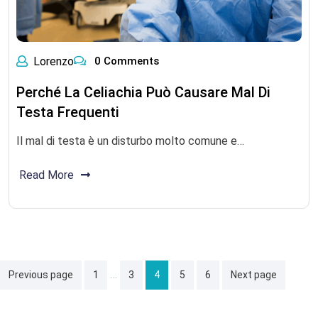
Lorenzo
0 Comments
Perché La Celiachia Può Causare Mal Di
Testa Frequenti
Il mal di testa è un disturbo molto comune e…
Read More
Posts
…
Previous page
1
3
4
5
6
Next page
pagination