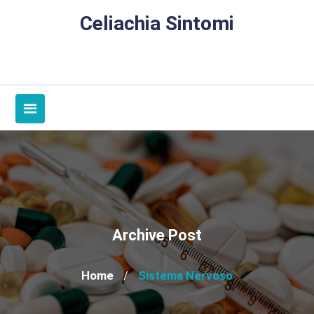
Skip
Celiachia Sintomi
to
content
Archive Post
Home
Sistema Nervoso
/