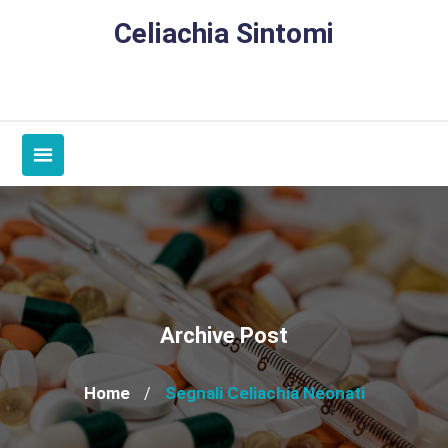
Skip
Celiachia Sintomi
to
content
Archive Post
Home
Segnali Celiachia Neonati
/