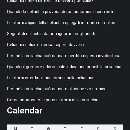
Celiachia senza sintomi: è davvero possibile?
Quando la celiachia provoca dolori addominali ricorrenti
I sintomi atipici della celiachia spiegati in modo semplice
Segnali di celiachia da non ignorare negli adulti
Celiachia e diarrea: cosa sapere davvero
Perché la celiachia può causare perdita di peso involontaria
Quando il gonfiore addominale indica una possibile celiachia
I sintomi intestinali più comuni nella celiachia
Perché la celiachia può causare stanchezza cronica
Come riconoscere i primi sintomi della celiachia
Calendar
M
T
W
T
F
S
S