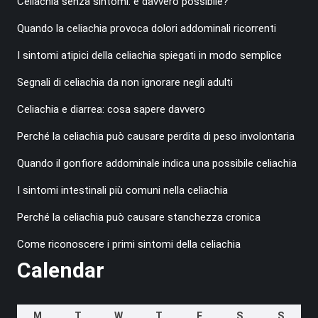
Celiachia senza sintomi: è davvero possibile?
Quando la celiachia provoca dolori addominali ricorrenti
I sintomi atipici della celiachia spiegati in modo semplice
Segnali di celiachia da non ignorare negli adulti
Celiachia e diarrea: cosa sapere davvero
Perché la celiachia può causare perdita di peso involontaria
Quando il gonfiore addominale indica una possibile celiachia
I sintomi intestinali più comuni nella celiachia
Perché la celiachia può causare stanchezza cronica
Come riconoscere i primi sintomi della celiachia
Calendar
M
T
W
T
F
S
S