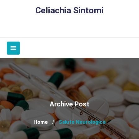
Skip
Celiachia Sintomi
to
content
Archive Post
Home
Salute Neurologica
/