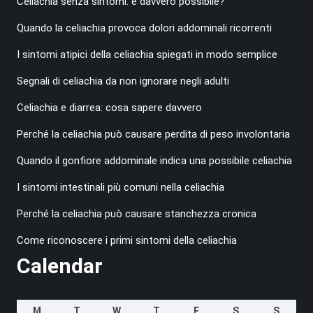
Celiachia senza sintomi: è davvero possibile?
Quando la celiachia provoca dolori addominali ricorrenti
I sintomi atipici della celiachia spiegati in modo semplice
Segnali di celiachia da non ignorare negli adulti
Celiachia e diarrea: cosa sapere davvero
Perché la celiachia può causare perdita di peso involontaria
Quando il gonfiore addominale indica una possibile celiachia
I sintomi intestinali più comuni nella celiachia
Perché la celiachia può causare stanchezza cronica
Come riconoscere i primi sintomi della celiachia
Calendar
M
T
W
T
F
S
S