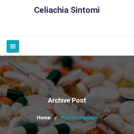
Skip
Celiachia Sintomi
to
content
Archive Post
Home
Prurito Bambini
/