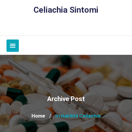
Skip
Celiachia Sintomi
to
content
Archive Post
Home
Irritabilità Celiachia
/