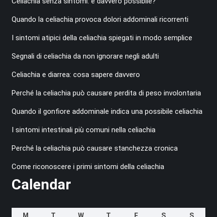
Celiachia senza sintomi: è davvero possibile?
Quando la celiachia provoca dolori addominali ricorrenti
I sintomi atipici della celiachia spiegati in modo semplice
Segnali di celiachia da non ignorare negli adulti
Celiachia e diarrea: cosa sapere davvero
Perché la celiachia può causare perdita di peso involontaria
Quando il gonfiore addominale indica una possibile celiachia
I sintomi intestinali più comuni nella celiachia
Perché la celiachia può causare stanchezza cronica
Come riconoscere i primi sintomi della celiachia
Calendar
M
T
W
T
F
S
S