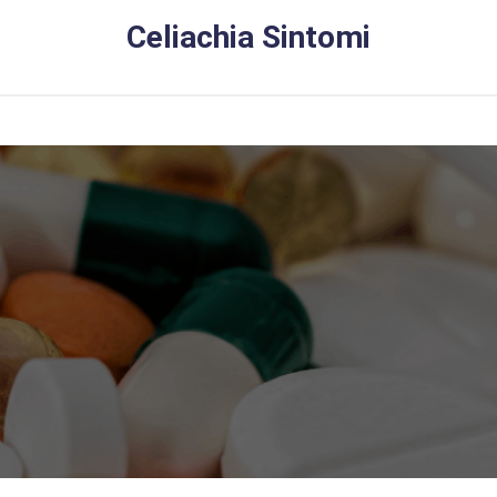
Skip
Celiachia Sintomi
to
content