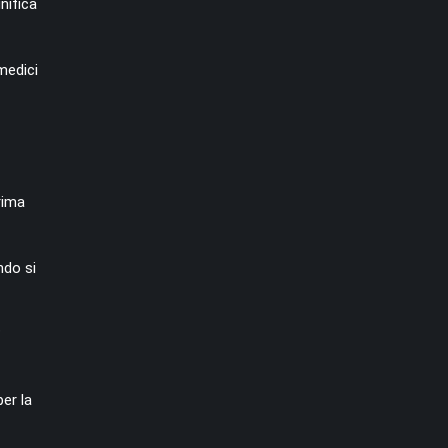
nifica
medici
rima
ndo si
?
er la