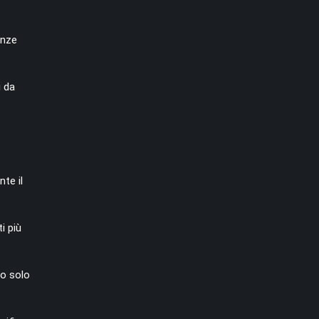
enze
i da
te il
i più
o solo