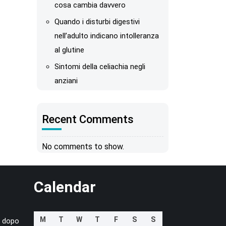
cosa cambia davvero
Quando i disturbi digestivi
nell’adulto indicano intolleranza
al glutine
Sintomi della celiachia negli
anziani
Recent Comments
No comments to show.
Calendar
M
T
W
T
F
S
S
a dopo