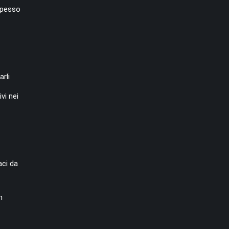
 spesso
rli
vi nei
aci da
n