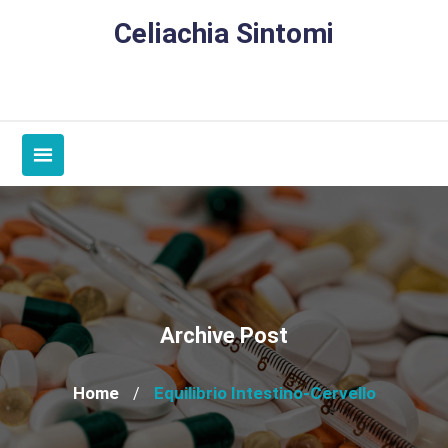
Skip
Celiachia Sintomi
to
content
Archive Post
Home
Equilibrio Intestino-Cervello
/