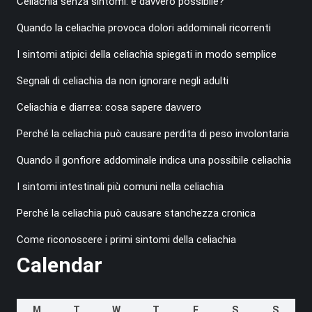
Celiachia senza sintomi: è davvero possibile?
Quando la celiachia provoca dolori addominali ricorrenti
I sintomi atipici della celiachia spiegati in modo semplice
Segnali di celiachia da non ignorare negli adulti
Celiachia e diarrea: cosa sapere davvero
Perché la celiachia può causare perdita di peso involontaria
Quando il gonfiore addominale indica una possibile celiachia
I sintomi intestinali più comuni nella celiachia
Perché la celiachia può causare stanchezza cronica
Come riconoscere i primi sintomi della celiachia
Calendar
M
T
W
T
F
S
S