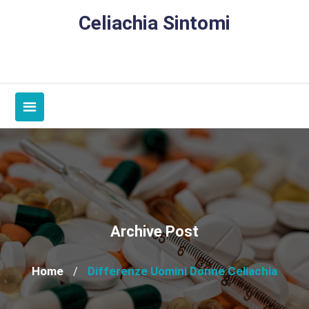
Skip
Celiachia Sintomi
to
content
Archive Post
Home
Differenze Uomini Donne Celiachia
/